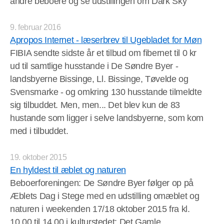
andre beboere og se udstillingen om Dark Sky
9. februar 2016
Apropos Internet - læserbrev til Ugebladet for Møn
FIBIA sendte sidste år et tilbud om fibernet til 0 kr
ud til samtlige husstande i De Søndre Byer -
landsbyerne Bissinge, Ll. Bissinge, Tøvelde og
Svensmarke - og omkring 130 husstande tilmeldte
sig tilbuddet. Men, men... Det blev kun de 83
hustande som ligger i selve landsbyerne, som kom
med i tilbuddet.
19. oktober 2015
En hyldest til æblet og naturen
Beboerforeningen: De Søndre Byer følger op på
Æblets Dag i Stege med en udstilling omæblet og
naturen i weekenden 17/18 oktober 2015 fra kl.
10.00 til 14.00 i kulturstedet: Det Gamle