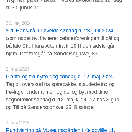
Tag med på en travetur i vores lokalområde søndag
d. 30. juni kl 11
30. maj 2024
Skt. Hans-bål i Tøvelde søndag d. 23. juni 2024
Som noget nyt inviterer beboerforeningen til bål og
båltale Skt. Hans Aften fra kl 19 til den sidste går
hjem. Det foregår på Søndersognsvej 83.
1. maj 2024
Plante-og frø-bytte-dag søndag d. 12. maj 2024
Tag dit overskud fra spirebakke, staudedeling og
frø-lager under armen og del og byt med dine
sognefæller søndag d. 12. maj kl 14 -17 hos Signe
og Till på Søndersognsvej 25, Bissinge.
1. maj 2024
Rundvisning på Museumsgården i Keldbylille 11.