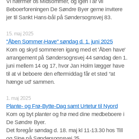
Vi nærmer os Midsommer, og igen i år vil
Beboerforeningen De Søndre Byer gerne invitere
jer til Sankt Hans-bål på Søndersognsvej 83.
15. maj 2025
"Åben Sommer-Have" søndag d. 1. juni 2025
Kom og skyd sommeren igang med et 'Åben have'
arrangement på Søndersognsvej 44 søndag den 1.
juni mellem 14 og 17, hvor Jan Holm lægger have
til at vi beboere den eftermiddag får et sted “at
hænge ud' sammen.
1. maj 2025
Plante- og Frø-Bytte-Dag samt Urtetur til Nyord
Kom og byt planter og frø med dine medbeboere i
De Søndre Byer.
Det foregår søndag d. 18. maj kl 11-13.30 hos Till
og Sine på Søndersognsvej 25.