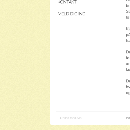
KONTAKT
be
St
MELD DIG IND
lø
Kj
på
ha
De
fo
an
ku
De
hv
og
Online med Alia
Be