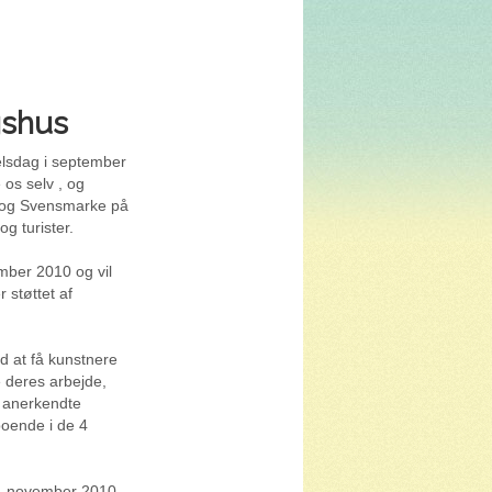
gshus
elsdag i september
 os selv , og
de og Svensmarke på
g turister.
ember 2010 og vil
 støttet af
ed at få kunstnere
e deres arbejde,
e anerkendte
oende i de 4
. november 2010,