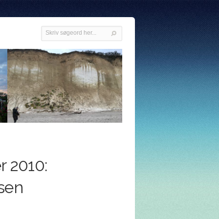
r 2010:
sen