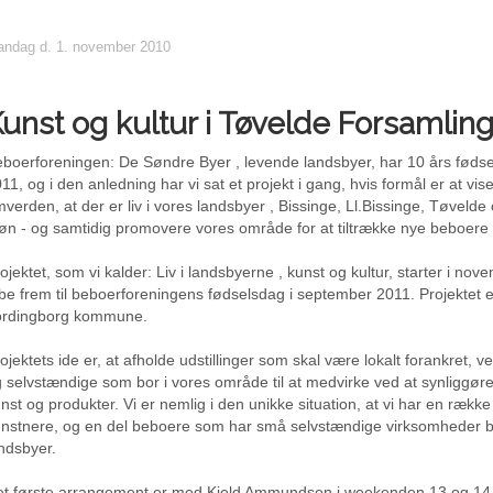
ndag d. 1. november 2010
unst og kultur i Tøvelde Forsamlin
boerforeningen: De Søndre Byer , levende landsbyer, har 10 års føds
11, og i den anledning har vi sat et projekt i gang, hvis formål er at vise
verden, at der er liv i vores landsbyer , Bissinge, Ll.Bissinge, Tøvel
n - og samtidig promovere vores område for at tiltrække nye beboere o
ojektet, som vi kalder: Liv i landsbyerne , kunst og kultur, starter i nov
be frem til beboerforeningens fødselsdag i september 2011. Projektet er
ordingborg kommune.
ojektets ide er, at afholde udstillinger som skal være lokalt forankret, v
 selvstændige som bor i vores område til at medvirke ved at synliggør
nst og produkter. Vi er nemlig i den unikke situation, at vi har en rækk
nstnere, og en del beboere som har små selvstændige virksomheder b
ndsbyer.
t første arrangement er med Kjeld Ammundsen i weekenden 13 og 14