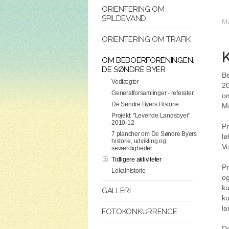
ORIENTERING OM
SPILDEVAND
Ma
ORIENTERING OM TRAFIK
K
OM BEBOERFORENINGEN:
DE SØNDRE BYER
Be
Vedtægter
20
Generalforsamlinger - referater
om
De Søndre Byers Historie
Mø
Projekt: "Levende Landsbyer"
2010-12
Pr
7 plancher om De Søndre Byers
lø
historie, udvikling og
V
seværdigheder
Tidligere aktiviteter
Pr
Lokalhistorie
og
ku
GALLERI
ku
la
FOTOKONKURRENCE
De