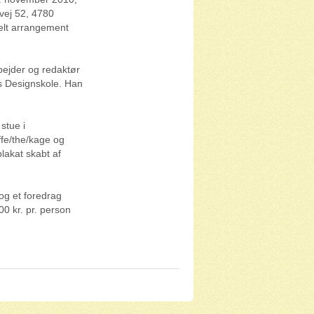
vej 52, 4780
ielt arrangement
bejder og redaktør
ks Designskole. Han
 stue i
ffe/the/kage og
plakat skabt af
og et foredrag
00 kr. pr. person