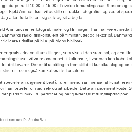
gge dage fra kl.10.00 til 15.00 i Tøvelde forsamlingshus, Søndersogns
ege. Kjeld Ammundsen vil udstille en række fotografier, og ved et spec
rdag aften fortælle om sig selv og sit arbejde.
eld Ammundsen er fotograf, maler og filmmager. Han har været medar
 Danmarks radio, filmkonsulent på filminstituttet og rektor på Danmar
r tidligere udstillet på bl.a. på Møns bibliotek.
r er gratis adgang til udstillingen, som vises i den store sal, og den lille
rsamlingshuset vil være omdannet til kulturcafe, hvor man kan købe ka
dre drikkevarer. Der er til udstillingen fremstillet et kunstkatalog og en 
nstneren, som også kan købes i kulturcafeen.
t specielle arrangement består af en menu sammensat af kunstneren 
or han fortæller om sig selv og sit arbejde. Dette arrangement koster 2
 der plads til max. 30 personer og her gælder først til mølleprincippet.
boerforeningen: De Søndre Byer